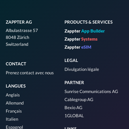
ZAPPTER AG
PRODUCTS & SERVICES
Albulastrasse 57
Zappter
App Builder
8048 Zürich
Zappter
Systems
Switzerland
Zappter
eSIM
LEGAL
CONTACT
Divulgation légale
Prenez contact avec nous
PARTNER
LANGUES
Sunrise Communications AG
Anglais
Cablegroup AG
Allemand
Bexio AG
Français
1GLOBAL
Italien
Espagnol
LINKS